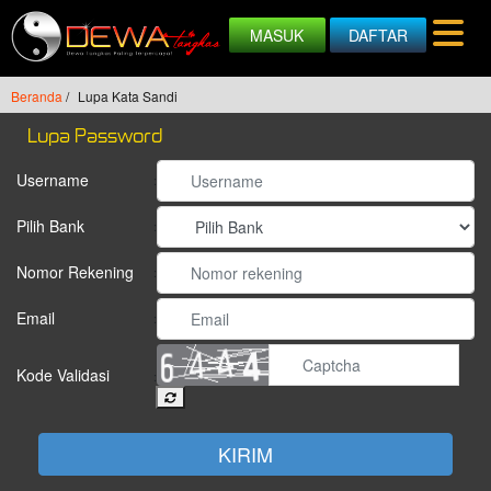
MASUK
DAFTAR
Beranda
/
Lupa Kata Sandi
Lupa Password
Username
:
Pilih Bank
:
Nomor Rekening
:
Email
:
Kode Validasi
:
KIRIM